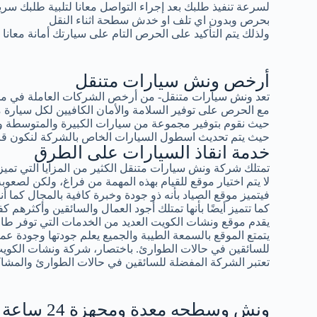
لسرعة تنفيذ طلبك بعد إجراء التواصل معانا لتلبية طلبك سر
بحرص وبدون اي تلف او خدش سطحة اثناء النقل
ولذلك يتم التأكيد على الحرص التام على سيارتك أمانة معانا
أرخص ونش سيارات متنقل
تعد ونش سيارات متنقل- من أرخص الشركات العاملة في مجال
مع الحرص على توفير السلامة والأمان الكافيين لكل سيار
حيث نقوم بتوفير مجموعة من سيارات الكبيرة والمتوسطة و
حيث يتم تحديث اسطول السيارات الخاص بالشركة لنكون قادرين
خدمة انقاذ السيارات على الطرق
تمتلك شركة ونش سيارات متنقل الكثير من المزايا التي تميزه
لا يتم اختيار موقع للقيام بهذه المهمة من فراغ، ولكن لصعوبة 
فيتميز موقع الصياد بأنه ذو جودة وخبرة كافية بالمجال كما أ
كما تتميز أيضًا بأنها تمتلك أجود العمال والسائقين وأكثرهم كف
يقدم موقع ونشات الكويت العديد من الخدمات التي توفر طاقة
يتمتع الموقع بالسمعة الطيبة والجميع يعلم جودتها وجودة عمال
للسائقين في حالات الطوارئ. باختصار، شركة ونشات الكوي
تعتبر الشركة المفضلة للسائقين في حالات الطوارئ والمشاك
ونش وسطحه معدة ومجهزة 24 ساعة