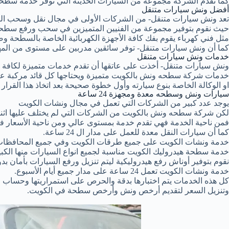
كما تقدم الشركة مجموعة من السيارات الحديثة التي توفر خدمة سطحة
أفضل ونش سيارات متنقل
تعد ونش سيارات متنقل- من الشركات الأولى في مجال نقل وسحب ال
حيث نقوم بتوفير مجموعة من الفنيين المتميزين في سحب ورفع سطحة
مثل فني كهرباء يقوم بفك كافة الأجهزة الكهربائية الخاصة بالسطحة وصي
كما أن ونش سيارات متنقل- توفر سائقين مدربين على مستوى من المهن
خدمات ونش سيارات متنقل
ونش سيارات متنقل- أخذت على عاتقها أن تقدم خدمات متميزة لكافة عم
خدمات شركة سطحه ونش بالكويت متميزة ويحتاجها كل قائد مركبة عند 
او الوكالة الخاصة بنوع سيارته وأول خطوة صحيحة بعد اتخاذ هذا القر
سيارات ونش وسطحه معدة ومجهزة 24 ساعة
يوجد عدد كبير من الشركات التي تعمل في مجال ونشات الكويت
لكن شركة سطحه ونش بالكويت من الشركات التي لم يختلف عليها اثن
فمن ناحية الخدمة فهي تقدم خدمة بمستوى عالي ومن ناحية الأسعار فـ
كما أن سيارات النقل معدة للعمل على مدار ال 24 ساعة.
خدمة ونشات الكويت على جميع طرقات الكويت وفي جميع المحافظات
خدمة سطحة هيدروليك الكويت مناسبة لجميع انواع السيارات منها الكبي
نقوم بتوفير أوناش رفع هيدروليكية ليتم تنزيل ورفع السيارات بأمان ب
خدمة ونشات الكويت تعمل 24 ساعة على مدار جميع أيام الأسبوع.
كل هذه الخدمات يتم اختبارها بدقة والحرص على استمراريتها وحساب ال
وتنزيل السعر لتقديم أرخص ونش وأرخص سطحة في الكويت.