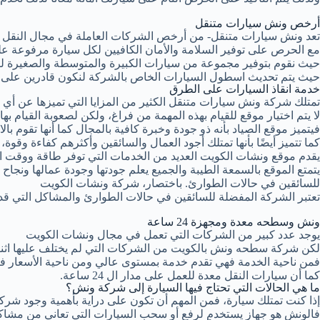
أرخص ونش سيارات متنقل
تعد ونش سيارات متنقل- من أرخص الشركات العاملة في مجال النقل حيث
مع الحرص على توفير السلامة والأمان الكافيين لكل سيارة مرفوعة 
حيث نقوم بتوفير مجموعة من سيارات الكبيرة والمتوسطة والصغيرة ل
حيث يتم تحديث اسطول السيارات الخاص بالشركة لنكون قادرين على أداء 
خدمة انقاذ السيارات على الطرق
تمتلك شركة ونش سيارات متنقل الكثير من المزايا التي تميزها عن أي ش
لا يتم اختيار موقع للقيام بهذه المهمة من فراغ، ولكن لصعوبة القيام بها
فيتميز موقع الصياد بأنه ذو جودة وخبرة كافية بالمجال كما أنها تقوم ب
كما تتميز أيضًا بأنها تمتلك أجود العمال والسائقين وأكثرهم كفاءة وقوة، م
يقدم موقع ونشات الكويت العديد من الخدمات التي توفر طاقة ووقت العم
يتمتع الموقع بالسمعة الطيبة والجميع يعلم جودتها وجودة عمالها ونجاح ع
للسائقين في حالات الطوارئ. باختصار، شركة ونشات الكويت
تعتبر الشركة المفضلة للسائقين في حالات الطوارئ والمشاكل التي قد 
ونش وسطحه معدة ومجهزة 24 ساعة
يوجد عدد كبير من الشركات التي تعمل في مجال ونشات الكويت
لكن شركة سطحه ونش بالكويت من الشركات التي لم يختلف عليها اثن
فمن ناحية الخدمة فهي تقدم خدمة بمستوى عالي ومن ناحية الأسعار فـ
كما أن سيارات النقل معدة للعمل على مدار ال 24 ساعة.
ما هي الحالات التي تحتاج فيها السيارة إلى شركة ونش؟
إذا كنت تمتلك سيارة، فمن المهم أن تكون على دراية بأهمية وجود شر
فالونش هو جهاز يستخدم لرفع أو سحب السيارات التي تعاني من مشاكل