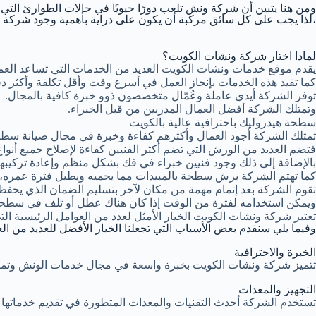
ومن هنا يتبين أن شركة ونش تلعب دورًا حيويًا في حالات الطوارئ التي
،لذا يجب على كل سائق مركبة أن يكون على دراية بأهمية وجود شركة 
لماذا اختار شركة ونشات الكويت؟
يقدم موقع خدمات ونشات الكويت العديد من الخدمات التي تساعد العم
كما تفيد هذه الخدمات بإنجاز العمل في أسرع وقت وأقل تكلفة وأكثر د
توفر الشركة أيدي عاملة وعُمّال متخصصون ذوو خبرة كافية بالمجال.
وتمتلك الشركة أفضل العمال المدربين من قبل الخبراء.
سطحة هيدروليك باحترافية عالية بالكويت
تمتلك الشركة أجود العمال وأكثرهم كفاءة وخبرة في مجال صيانة سطحة
فتضم العديد من الورش التي تضم أكثر الفنيين كفاءة لإصلاح جميع أنواع
بالإضافة إلى ذلك وجود فنيين خبراء في فك بشكل منظم وإعادة تركيبه
كما تهتم الشركة برش سطحة بالمبيدات مما يحميه ويطيل فترة عمره، كما
تقوم الشركة بعد إتمام مهمة من مكان لآخر بتسليم الضمان الذي يحف
ويمكن استخدامه لفترة من الوقت إذا كان هناك عطل أو تلف في سطحة
تعتبر شركة ونشات الكويت الخيار الأمثل لعدد من العوامل الرئيسية ال
وفيما يلي سنقدم بعض الأسباب التي تجعلنا الخيار الأفضل للعديد من الع
الخبرة والاحترافية
تتميز شركة ونشات الكويت بخبرة واسعة في مجال خدمات الونش وتم
التجهيز والمعدات
تستخدم الشركة أحدث التقنيات والمعدات المتطورة في تقديم خدماتها مم