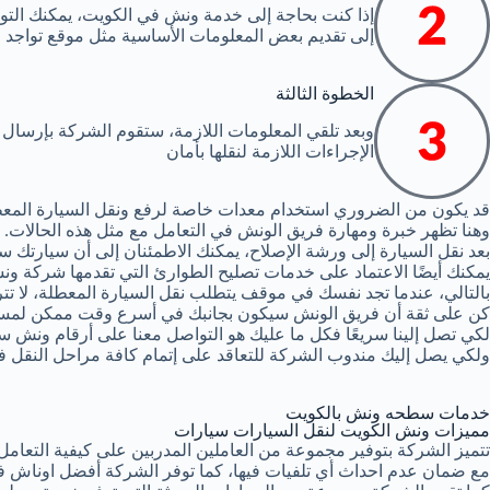
إذا كنت بحاجة إلى خدمة ونش في الكويت، يمكنك الت
إلى تقديم بعض المعلومات الأساسية مثل موقع تواجد 
الخطوة الثالثة
وبعد تلقي المعلومات اللازمة، ستقوم الشركة بإرسا
الإجراءات اللازمة لنقلها بأمان
قد يكون من الضروري استخدام معدات خاصة لرفع ونقل السيارة المع
وهنا تظهر خبرة ومهارة فريق الونش في التعامل مع مثل هذه الحالات.
بعد نقل السيارة إلى ورشة الإصلاح، يمكنك الاطمئنان إلى أن سيارتك 
يمكنك أيضًا الاعتماد على خدمات تصليح الطوارئ التي تقدمها شركة ونش
بالتالي، عندما تجد نفسك في موقف يتطلب نقل السيارة المعطلة، لا تت
كن على ثقة أن فريق الونش سيكون بجانبك في أسرع وقت ممكن لمسا
لكي تصل إلينا سريعًا فكل ما عليك هو التواصل معنا على أرقام ونش سي
ولكي يصل إليك مندوب الشركة للتعاقد على إتمام كافة مراحل النقل ف
خدمات سطحه ونش بالكويت
مميزات ونش الكويت لنقل السيارات سيارات
تتميز الشركة بتوفير مجموعة من العاملين المدربين على كيفية التعا
مع ضمان عدم احداث أي تلفيات فيها، كما توفر الشركة أفضل اوناش ف