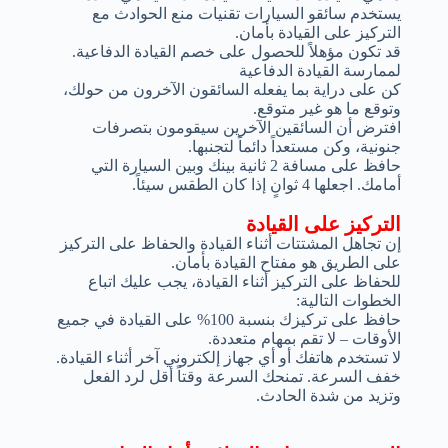
يستخدم سائقو السيارات تقنيات منع الحوادث مع
التركيز على القيادة بأمان.
قد تكون مؤهلاً للحصول على خصم القيادة الدفاعية.
لممارسة القيادة الدفاعية
كن على دراية بما يفعله السائقون الآخرون من حولك،
وتوقع ما هو غير متوقع.
افترض أن السائقين الآخرين سيقومون بتصرفات
جنونية، وكن مستعداً دائماً لتجنبها.
حافظ على مسافة 2 ثانية بينك وبين السيارة التي
أمامك. اجعلها 4 ثوانٍ إذا كان الطقس سيئاً.
التركيز على القيادة
إن تجاهل المشتتات أثناء القيادة والحفاظ على التركيز
على الطريق هو مفتاح القيادة بأمان.
للحفاظ على التركيز أثناء القيادة، يجب عليك اتباع
الخطوات التالية:
حافظ على تركيزك بنسبة 100% على القيادة في جميع
الأوقات – لا تقم بمهام متعددة.
لا تستخدم هاتفك أو أي جهاز إلكتروني آخر أثناء القيادة.
خفف السرعة. تمنحك السرعة وقتاً أقل لرد الفعل
وتزيد من شدة الحادث.