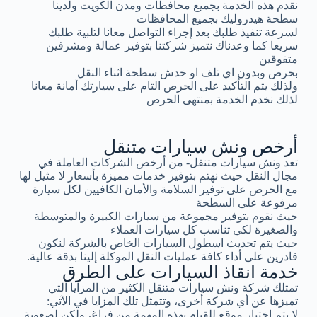
نقدم هذه الخدمة بجميع محافظات ومدن الكويت ولدينا
سطحة هيدروليك بجميع المحافظات
لسرعة تنفيذ طلبك بعد إجراء التواصل معانا لتلبية طلبك
سريعا كما وعدناك نتميز شركتنا بتوفير عمالة ومشرفين
متفوقين
بحرص وبدون اي تلف او خدش سطحة اثناء النقل
ولذلك يتم التأكيد على الحرص التام على سيارتك أمانة معانا
لذلك نخدم الخدمة بمنتهى الحرص
أرخص ونش سيارات متنقل
تعد ونش سيارات متنقل- من أرخص الشركات العاملة في
مجال النقل حيث نهتم بتوفير خدمات مميزة بأسعار لا مثيل لها
مع الحرص على توفير السلامة والأمان الكافيين لكل سيارة
مرفوعة على السطحة
حيث نقوم بتوفير مجموعة من سيارات الكبيرة والمتوسطة
والصغيرة لكي تناسب كل سيارات العملاء
حيث يتم تحديث اسطول السيارات الخاص بالشركة لنكون
قادرين على أداء كافة عمليات النقل الموكلة إلينا بدقة عالية.
خدمة انقاذ السيارات على الطرق
تمتلك شركة ونش سيارات متنقل الكثير من المزايا التي
تميزها عن أي شركة أخرى، وتتمثل تلك المزايا في الآتي:
لا يتم اختيار موقع للقيام بهذه المهمة من فراغ، ولكن لصعوبة