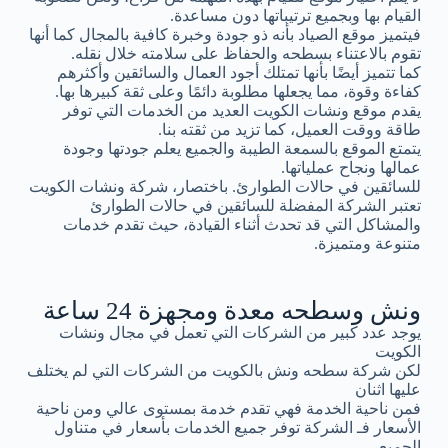
القيام بها وبجميع ترتيباتها دون مساعدة.
فيتميز موقع الصياد بأنه ذو جودة وخبرة كافية بالمجال كما أنها
تقوم بالاعتناء بسطحه والحفاظ على سلامته خلال نقله.
كما تتميز أيضًا بأنها تمتلك أجود العمال والسائقين وأكثرهم
كفاءة وقوة، مما يجعلها مطلوبة دائمًا وعلى ثقة كبيرها بها.
يقدم موقع ونشات الكويت العديد من الخدمات التي توفر
طاقة ووقت العميل، كما تزيد من ثقته بنا.
يتمتع الموقع بالسمعة الطيبة والجميع يعلم جودتها وجودة
عمالها ونجاح عملياتها.
للسائقين في حالات الطوارئ. باختصار، شركة ونشات الكويت
تعتبر الشركة المفضلة للسائقين في حالات الطوارئ
والمشاكل التي قد تحدث أثناء القيادة، حيث تقدم خدمات
متنوعة ومتميزة.
ونش وسطحه معدة ومجهزة 24 ساعة
يوجد عدد كبير من الشركات التي تعمل في مجال ونشات
الكويت
لكن شركة سطحه ونش بالكويت من الشركات التي لم يختلف
عليها اثنان
فمن ناحية الخدمة فهي تقدم خدمة بمستوى عالي ومن ناحية
الأسعار فـ الشركة توفر جميع الخدمات بأسعار في متناول
الجميع