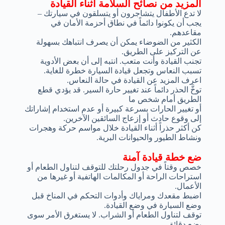
المزيد من نصائح السلامة أثناء القيادة
لا تدع الأطفال يتشاجرون أو يتسلقون في سيارتك –
يجب أن يكونوا دائماً في نطاق أحزمة الأمان في
مقاعدهم.
الكثير من الضوضاء يمكن أن يصرف انتباهك بسهولة
عن التركيز على الطريق.
تجنب القيادة وأنت متعب. انتبه إلى أن بعض الأدوية
تسبب النعاس وتجعل قيادة السيارة خطرة للغاية.
اعرف المزيد عن القيادة في حالة النعاس.
توخَّ الحذر دائماً عند تغيير حارة السير. قد يؤدي قطع
الطريق أمام شخص ما
أو تغيير الحارات بسرعة كبيرة أو عدم استخدام إشاراتك
إلى وقوع حادث أو إزعاج السائقين الآخرين.
كن أكثر حذراً أثناء القيادة خلال مواسم حركة وهجرات
ونشاط الطيور والحيوانات البرية.
ضع خطة قيادة آمنة
خصص وقتاً في جدول رحلتك للتوقف لتناول الطعام أو
استراحات الراحة أو المكالمات الهاتفية أو غيرها من
الأعمال.
اضبط مقعدك ومراياك وأدوات التحكم في المناخ قبل
وضع السيارة في وضع القيادة.
توقف لتناول الطعام أو الشراب. لا يستغرق الأمر سوى
بضع دقائق.