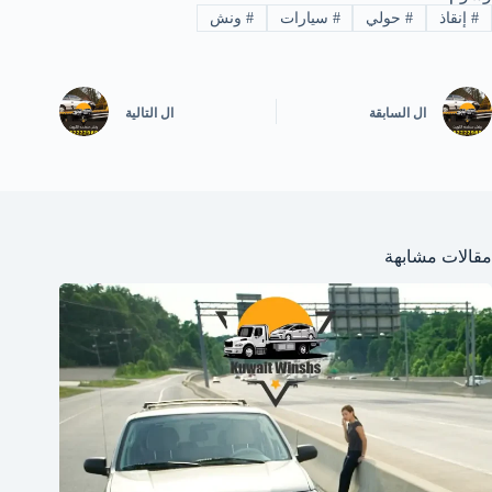
#
إنقاذ
#
حولي
#
سيارات
#
ونش
ال
السابقة
ال
التالية
مقالات مشابهة