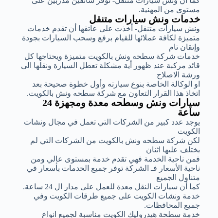
كما أن ونش سيارات متنقل- توفر سائقين مدربين على
مستوى من المهنية.
خدمات ونش سيارات متنقل
ونش سيارات متنقل- أخذت على عاتقها أن تقدم خدمات
متميزة لكافة عملائها للقيام برفع وسحب السيارات بجودة
وإتقان تام
خدمات شركة سطحه ونش بالكويت متميزة ويحتاجها كل
قائد مركبة عند ظهور أية مشكلة تعطل السيارة ونقلها الى
ورشة الاصلاح
او الوكالة الخاصة بنوع سيارته وأول خطوة صحيحة بعد
اتخاذ هذا القرار التعاون مع شركة سطحه ونش بالكويت.
سيارات ونش وسطحه معدة ومجهزة 24
ساعة
يوجد عدد كبير من الشركات التي تعمل في مجال ونشات
الكويت
لكن شركة سطحه ونش بالكويت من الشركات التي لم
يختلف عليها اثنان
فمن ناحية الخدمة فهي تقدم خدمة بمستوى عالي ومن
ناحية الأسعار فـ الشركة توفر جميع الخدمات بأسعار في
متناول الجميع
كما أن سيارات النقل معدة للعمل على مدار ال 24 ساعة.
خدمة ونشات الكويت على جميع طرقات الكويت وفي
جميع المحافظات.
خدمة سطحة هيدروليك الكويت مناسبة لجميع انواع