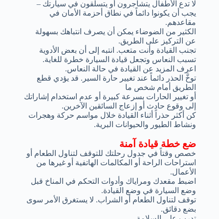
لا تدع الأطفال يتشاجرون أو يتسلقون في سيارتك –
يجب أن يكونوا دائماً في نطاق أحزمة الأمان في
مقاعدهم.
الكثير من الضوضاء يمكن أن يصرف انتباهك بسهولة
عن التركيز على الطريق.
تجنب القيادة وأنت متعب. انتبه إلى أن بعض الأدوية
تسبب النعاس وتجعل قيادة السيارة خطرة للغاية.
اعرف المزيد عن القيادة في حالة النعاس.
توخَّ الحذر دائماً عند تغيير حارة السير. قد يؤدي قطع
الطريق أمام شخص ما
أو تغيير الحارات بسرعة كبيرة أو عدم استخدام إشاراتك
إلى وقوع حادث أو إزعاج السائقين الآخرين.
كن أكثر حذراً أثناء القيادة خلال مواسم حركة وهجرات
ونشاط الطيور والحيوانات البرية.
ضع خطة قيادة آمنة
خصص وقتاً في جدول رحلتك للتوقف لتناول الطعام أو
استراحات الراحة أو المكالمات الهاتفية أو غيرها من
الأعمال.
اضبط مقعدك ومراياك وأدوات التحكم في المناخ قبل
وضع السيارة في وضع القيادة.
توقف لتناول الطعام أو الشراب. لا يستغرق الأمر سوى
بضع دقائق.
تدرب على السلامة