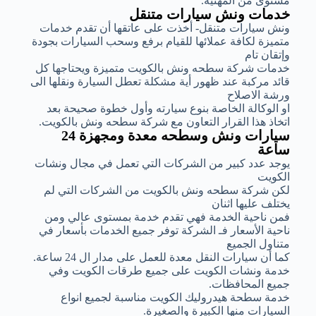
مستوى من المهنية.
خدمات ونش سيارات متنقل
ونش سيارات متنقل- أخذت على عاتقها أن تقدم خدمات
متميزة لكافة عملائها للقيام برفع وسحب السيارات بجودة
وإتقان تام
خدمات شركة سطحه ونش بالكويت متميزة ويحتاجها كل
قائد مركبة عند ظهور أية مشكلة تعطل السيارة ونقلها الى
ورشة الاصلاح
او الوكالة الخاصة بنوع سيارته وأول خطوة صحيحة بعد
اتخاذ هذا القرار التعاون مع شركة سطحه ونش بالكويت.
سيارات ونش وسطحه معدة ومجهزة 24
ساعة
يوجد عدد كبير من الشركات التي تعمل في مجال ونشات
الكويت
لكن شركة سطحه ونش بالكويت من الشركات التي لم
يختلف عليها اثنان
فمن ناحية الخدمة فهي تقدم خدمة بمستوى عالي ومن
ناحية الأسعار فـ الشركة توفر جميع الخدمات بأسعار في
متناول الجميع
كما أن سيارات النقل معدة للعمل على مدار ال 24 ساعة.
خدمة ونشات الكويت على جميع طرقات الكويت وفي
جميع المحافظات.
خدمة سطحة هيدروليك الكويت مناسبة لجميع انواع
السيارات منها الكبيرة والصغيرة.