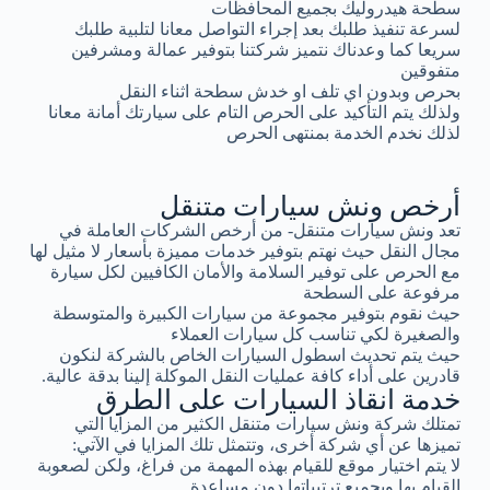
سطحة هيدروليك بجميع المحافظات
لسرعة تنفيذ طلبك بعد إجراء التواصل معانا لتلبية طلبك
سريعا كما وعدناك نتميز شركتنا بتوفير عمالة ومشرفين
متفوقين
بحرص وبدون اي تلف او خدش سطحة اثناء النقل
ولذلك يتم التأكيد على الحرص التام على سيارتك أمانة معانا
لذلك نخدم الخدمة بمنتهى الحرص
أرخص ونش سيارات متنقل
تعد ونش سيارات متنقل- من أرخص الشركات العاملة في
مجال النقل حيث نهتم بتوفير خدمات مميزة بأسعار لا مثيل لها
مع الحرص على توفير السلامة والأمان الكافيين لكل سيارة
مرفوعة على السطحة
حيث نقوم بتوفير مجموعة من سيارات الكبيرة والمتوسطة
والصغيرة لكي تناسب كل سيارات العملاء
حيث يتم تحديث اسطول السيارات الخاص بالشركة لنكون
قادرين على أداء كافة عمليات النقل الموكلة إلينا بدقة عالية.
خدمة انقاذ السيارات على الطرق
تمتلك شركة ونش سيارات متنقل الكثير من المزايا التي
تميزها عن أي شركة أخرى، وتتمثل تلك المزايا في الآتي:
لا يتم اختيار موقع للقيام بهذه المهمة من فراغ، ولكن لصعوبة
القيام بها وبجميع ترتيباتها دون مساعدة.