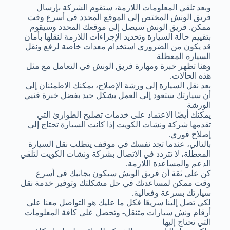
وبعد تلقي المعلومات اللازمة، ستقوم الشركة بإرسال
فريق الونش المختص إلى الموقع المحدد في أسرع وقت
ممكن. فريق الونش سيصل إلى موقعك المحدد وسيقوم
بتقييم حالة السيارة وتحديد الإجراءات اللازمة لنقلها بأمان
قد يكون من الضروري استخدام معدات خاصة لرفع ونقل
السيارة المعطلة
وهنا تظهر خبرة ومهارة فريق الونش في التعامل مع مثل
هذه الحالات.
بعد نقل السيارة إلى ورشة الإصلاح، يمكنك الاطمئنان إلى
أن سيارتك ستعود إلى العمل بشكل جيد بفضل خبرة فنيي
الورشة
يمكنك أيضًا الاعتماد على خدمات تصليح الطوارئ التي
تقدمها شركة ونشات الكويت إذا كانت السيارة تحتاج إلى
إصلاح فوري.
بالتالي، عندما تجد نفسك في موقف يتطلب نقل السيارة
المعطلة، لا تتردد في الاتصال بشركة ونشات الكويت لتلقي
الدعم والمساعدة اللازمة.
كن على ثقة أن فريق الونش سيكون بجانبك في أسرع
وقت ممكن لمساعدتك في حل مشكلتك وتوفير خدمة نقل
سيارتك بسرعة وفعالية.
لكي تصل إلينا سريعًا فكل ما عليك هو التواصل معنا على
أرقام ونش سيارات متنقل- وتحصل على كافة المعلومات
التي تحتاج إليها