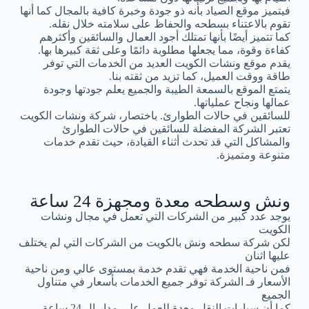
فيتميز موقع الصياد بأنه ذو جودة وخبرة كافية بالمجال كما أنها
تقوم بالاعتناء بسطحه والحفاظ على سلامته خلال نقله.
كما تتميز أيضًا بأنها تمتلك أجود العمال والسائقين وأكثرهم
كفاءة وقوة، مما يجعلها مطلوبة دائمًا وعلى ثقة كبيرها بها.
يقدم موقع ونشات الكويت العديد من الخدمات التي توفر
طاقة ووقت العميل، كما تزيد من ثقته بنا.
يتمتع الموقع بالسمعة الطيبة والجميع يعلم جودتها وجودة
عمالها ونجاح عملياتها.
للسائقين في حالات الطوارئ. باختصار، شركة ونشات الكويت
تعتبر الشركة المفضلة للسائقين في حالات الطوارئ
والمشاكل التي قد تحدث أثناء القيادة، حيث تقدم خدمات
متنوعة ومتميزة.
ونش وسطحه معدة ومجهزة 24 ساعة
يوجد عدد كبير من الشركات التي تعمل في مجال ونشات
الكويت
لكن شركة سطحه ونش بالكويت من الشركات التي لم يختلف
عليها اثنان
فمن ناحية الخدمة فهي تقدم خدمة بمستوى عالي ومن ناحية
الأسعار فـ الشركة توفر جميع الخدمات بأسعار في متناول
الجميع
كما أن سيارات النقل معدة للعمل على مدار ال 24 ساعة.