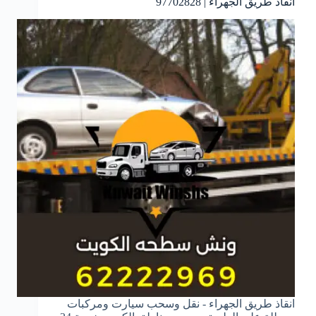
انقاذ طريق الجهراء | 97702828
انقاذ طريق الجهراء - نقل وسحب سيارت ومركبات