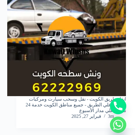
y
t
a
انقاذ طريق الكويت - نقل وسحب سيارت ومركبات
h
معطلة علي الطريق - جميع مناطق الكويت خدمة 24
c
ساعة علي مدار الأسبوع
e
3m
فبراير 27, 2025
d
i
H