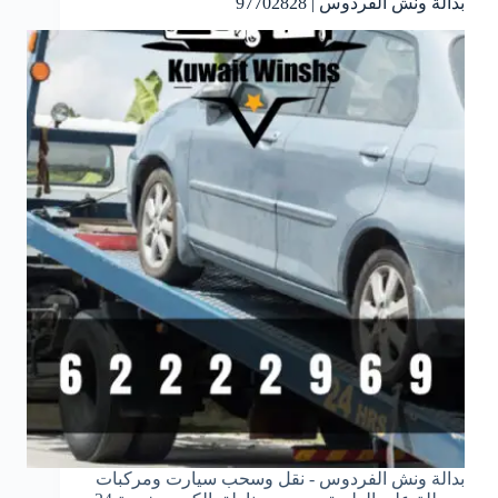
بدالة ونش الفردوس | 97702828
بدالة ونش الفردوس - نقل وسحب سيارت ومركبات