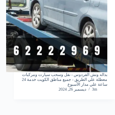
y
بداله ونش الفردوس - نقل وسحب سيارت ومركبات
t
معطلة علي الطريق - جميع مناطق الكويت خدمة 24
a
ساعة علي مدار الأسبوع
3m
ديسمبر 26, 2024
h
c
e
d
i