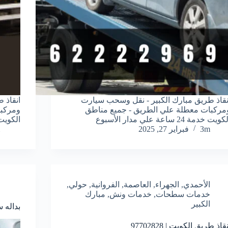
نقاذ طريق مبارك الكبير - نقل وسحب سيارت
انقاذ 
مركبات معطلة علي الطريق - جميع مناطق
ومركبا
كويت خدمة 24 ساعة علي مدار الأسبوع
الكويت خدمة 24 س
3m
فبراير 27, 2025
الأحمدي
,
الجهراء
,
العاصمة
,
الفروانية
,
حولي
,
خدمات سطحات
,
خدمات ونش
,
مبارك
الكبير
بداله سطح
قاذ طريق الكويت | 97702828