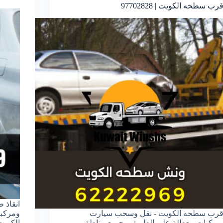
قرب سطحه الكويت | 97702828
انقاذ 
قرب سطحه الكويت - نقل وسحب سيارت
ومركبا
مركبات معطلة علي الطريق - جميع مناطق
الكويت خدمة 24 س