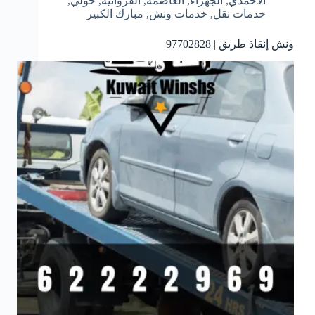
الأحمدي
,
الجهراء
,
العاصمة
,
الفروانية
,
حولي
,
خدمات نقل
,
خدمات ونش
,
مبارك الكبير
ونش إنقاذ طريق | 97702828