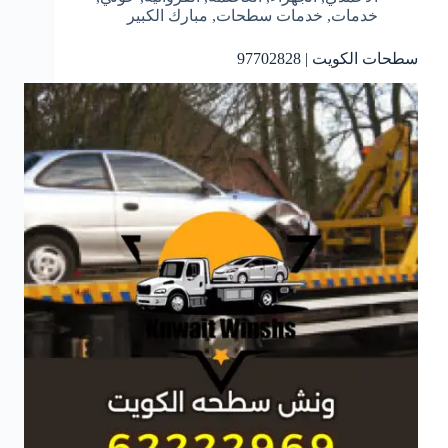
خدمات
,
خدمات سطحات
,
مبارك الكبير
سطحات الكويت | 97702828