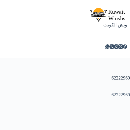
لتجاوز
لى
لمحتوى
ونش الكويت
62222969
62222969